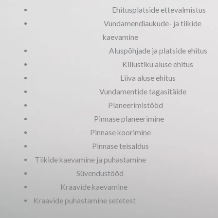
Ehitusplatside ettevalmistus
Vundamendiaukude- ja tiikide
kaevamine
Aluspõhjade ja platside ehitus
Killustiku aluse ehitus
Liiva aluse ehitus
Vundamentide tagasitäide
Planeerimistööd
Pinnase planeerimine
Pinnase koorimine
Pinnase teisaldus
Tiikide kaevamine ja puhastamine
Süvendustööd
Kraavide kaevamine
Kraavide puhastamine setetest