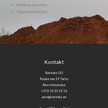
Kändude juurimine
Maaparandustööd
Kontakt
Renteks OÜ
Ropka tee 19 Tartu
Aivo Holvandus
+372 53 33 25 53
aivo@renteks.ee