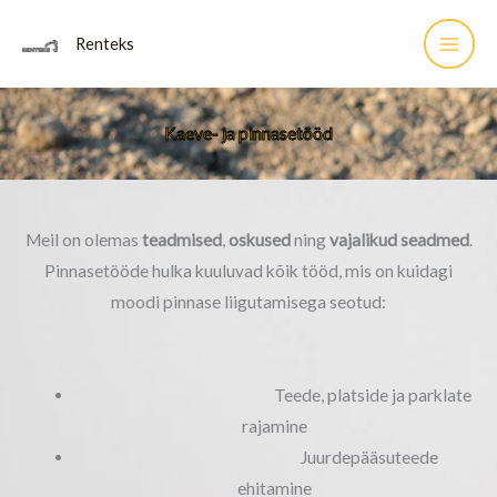
Skip
Renteks
to
content
Kaeve- ja pinnasetööd
Meil on olemas
teadmised
,
oskused
ning
vajalikud seadmed
.
Pinnasetööde hulka kuuluvad kõik tööd, mis on kuidagi
moodi pinnase liigutamisega seotud:
Teede, platside ja parklate
rajamine
Juurdepääsuteede
ehitamine